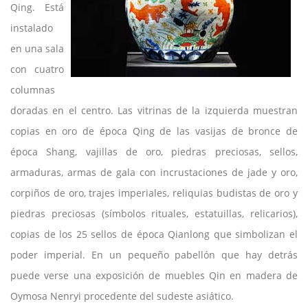
Qing. Está
instalado
en una sala
con cuatro
columnas
doradas en el centro. Las vitrinas de la izquierda muestran
copias en oro de época Qing de las vasijas de bronce de
época Shang, vajillas de oro, piedras preciosas, sellos,
armaduras, armas de gala con incrustaciones de jade y oro,
corpiños de oro, trajes imperiales, reliquias budistas de oro y
piedras preciosas (símbolos rituales, estatuillas, relicarios),
copias de los 25 sellos de época Qianlong que simbolizan el
poder imperial. En un pequeño pabellón que hay detrás
puede verse una exposición de muebles Qin en madera de
Oymosa Nenryi procedente del sudeste asiático.