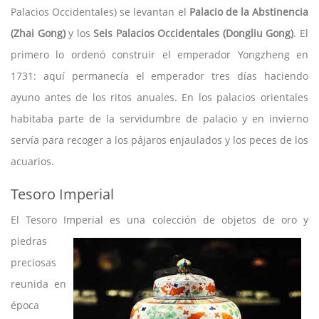
Palacios Occidentales) se levantan el
Palacio de la Abstinencia
(Zhai Gong)
y los
Seis Palacios Occidentales (Dongliu Gong)
. El
primero lo ordenó construir el emperador Yongzheng en
1731: aquí permanecía el emperador tres días haciendo
ayuno antes de los ritos anuales. En los palacios orientales
habitaba parte de la servidumbre de palacio y en invierno
servía para recoger a los pájaros enjaulados y los peces de los
acuarios.
Tesoro Imperial
El Tesoro Imperial es una colección de objetos
de oro y
piedras
preciosas
reunida en
época