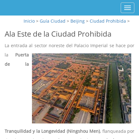
Toggl
navig
Inicio
>
Guía Ciudad
>
Beijing
>
Ciudad Prohibida
>
Ala Este de la Ciudad Prohibida
La entrada al sector noreste del Palacio Imperial se hace por
la
Puerta
de la
Tranquilidad y la Longevidad (Ningshou Men)
, flanqueada por