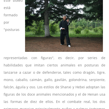
Este boxeo
está
formado
por
"posturas
representadas con figuras", es decir, por series de
habilidades que imitan ciertos animales en posturas de
lanzarse a cazar o de defenderse, tales como dragón, tigre,
mono, caballo, caimán, gallo, gavilán, golondrina, serpiente,
falcón, águila y oso. Los estilos de Shanxi y Hebei adoptan las
figuras de los doce animales mencionados y el de Henan usa
las formas de diez de ellos. En el combate real, los dos
primeros manejan principalmente puños y palmas (extremos