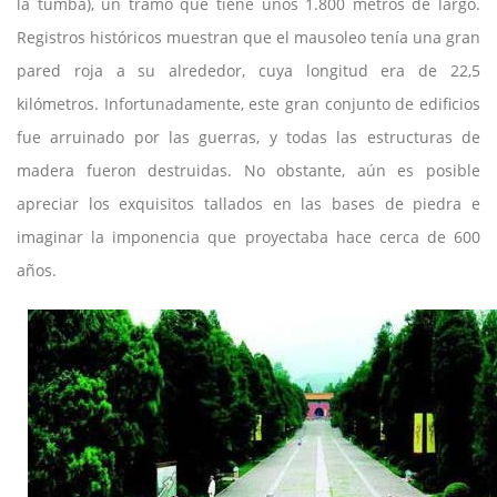
la tumba), un tramo que tiene unos 1.800 metros de largo.
Registros históricos muestran que el mausoleo tenía una gran
pared roja a su alrededor, cuya longitud era de 22,5
kilómetros. Infortunadamente, este gran conjunto de edificios
fue arruinado por las guerras, y todas las estructuras de
madera fueron destruidas. No obstante, aún es posible
apreciar los exquisitos tallados en las bases de piedra e
imaginar la imponencia que proyectaba hace cerca de 600
años.